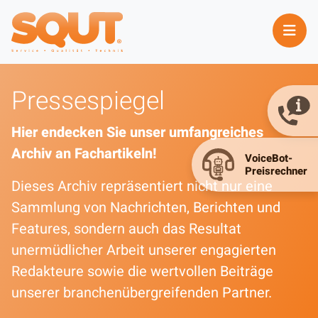
Pressespiegel
Hier endecken Sie unser umfangreiches
Archiv an Fachartikeln!
Dieses Archiv repräsentiert nicht nur eine
Sammlung von Nachrichten, Berichten und
Features, sondern auch das Resultat
unermüdlicher Arbeit unserer engagierten
Redakteure sowie die wertvollen Beiträge
unserer branchenübergreifenden Partner.