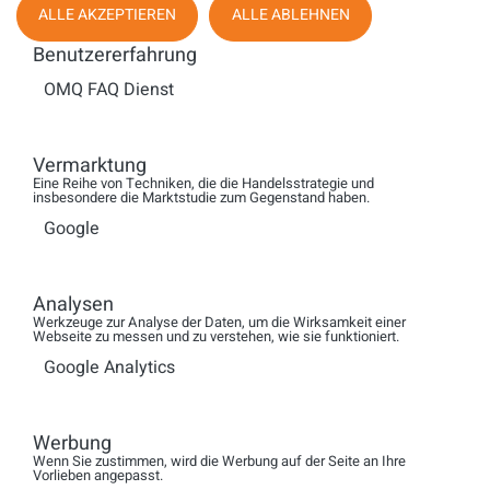
ALLE AKZEPTIEREN
ALLE ABLEHNEN
Compliancevorgaben wird ebenso sichergestellt wie eine
optimierte Dienstleistersteuerung.
Durch künstliche
Benutzererfahrung
Intelligenz (Machine/Deep Learning) und NLP (Natural
OMQ FAQ Dienst
Language Processing) findet voiXen heraus, was Kunden
wirklich wollen. Unternehmen können so Marktpotenziale
erkennen
und den
Vertrieb durch die optimale
Vermarktung
Kundenansprache
erfolgreicher gestalten
.
Eine Reihe von Techniken, die die Handelsstrategie und
insbesondere die Marktstudie zum Gegenstand haben.
www.voiXen.ai
Google
Kontakt:
Analysen
voiXen GmbH
Werkzeuge zur Analyse der Daten, um die Wirksamkeit einer
Ralf Mühlenhöver, Geschäftsführer
Webseite zu messen und zu verstehen, wie sie funktioniert.
Hohenzollerndamm 27a
Google Analytics
10713 Berlin
Deutschland
Werbung
Tel.: +49 30 56837800
Wenn Sie zustimmen, wird die Werbung auf der Seite an Ihre
Vorlieben angepasst.