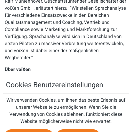
Ralf Mühlenhöver, Geschäftsführender Gesellschafter der
voiXen GmbH, erläutert hierzu: “Wir stellen Sprachanalyse
für verschiedene Einsatzzwecke in den Bereichen
Qualitätsmanagement und Coaching, Vertrieb und
Compliance sowie Marketing und Marktforschung zur
Verfügung. Sprachanalyse wird sich in Deutschland von
ersten Piloten zu massiver Verbreitung weiterentwickeln,
und voiXen ist dabei einer der maßgeblichen
Wegbereiter.”
Über voiXen
voiXen ist die Sprachanalyse-Software aus der deutschen
Cookies Benutzereinstellungen
Cloud. Im 21. Jahrhundert konstruiert, ist sie so einfach zu
bedienen wie Google und genauso schnell bereitgestellt.
Wir verwenden Cookies, um Ihnen das beste Erlebnis auf
Sie vereinfacht die Verwaltung und Analyse von
unserer Webseite zu ermöglichen. Wenn Sie die
Telefonaten. voiXen hilft Unternehmen, den
Verwendung von Cookies ablehnen, funktioniert diese
Kundenservice zu verbessern, indem es den
Website möglicherweise nicht wie erwartet.
Coachingprozess revolutioniert und das
Qualitätsmanagement vereinfacht. Die Einhaltung von