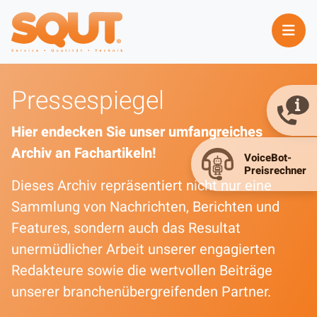
Pressespiegel
Hier endecken Sie unser umfangreiches
Archiv an Fachartikeln!
Dieses Archiv repräsentiert nicht nur eine
Sammlung von Nachrichten, Berichten und
Features, sondern auch das Resultat
unermüdlicher Arbeit unserer engagierten
Redakteure sowie die wertvollen Beiträge
unserer branchenübergreifenden Partner.