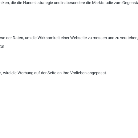
niken, die die Handelsstrategie und insbesondere die Marktstudie zum Gegenst
Wohlbefinden seiner Mitarbeiter kümmert, kümmert sic
nachhaltige Wachstum des eigenen Unternehmens. Denn g
Kunden gerne zur Verfügung und schaffen automatisch einen
Arbeitsqualität.
Quelle: http://www.vnr.de/b2b/unternehmen-maerkte/unt
se der Daten, um die Wirksamkeit einer Webseite zu messen und zu verstehen, w
unternehmenswachstum-sichern.html
cs
 wird die Werbung auf der Seite an Ihre Vorlieben angepasst.