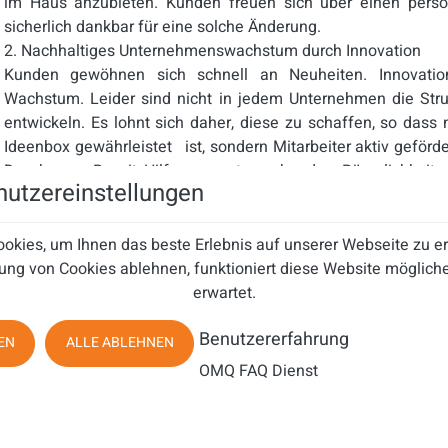
im Haus anzubieten. Kunden freuen sich über einen persö
sicherlich dankbar für eine solche Änderung.
2. Nachhaltiges Unternehmenswachstum durch Innovation
Kunden gewöhnen sich schnell an Neuheiten. Innovation
Wachstum. Leider sind nicht in jedem Unternehmen die Stru
entwickeln. Es lohnt sich daher, diese zu schaffen, so dass n
Ideenbox gewährleistet ist, sondern Mitarbeiter aktiv geförd
Das kann z.B. mit Hilfe von entsprechenden Räumlichkeit
utzereinstellungen
Freiraum für die Entwicklung von neuen Ideen erfolgen.
Großraumbüros so eingerichtet, dass die Mitarbeiter sich f
setzen können oder auch aktiv entspannen können, um wiede
okies, um Ihnen das beste Erlebnis auf unserer Webseite zu 
Wichtig dabei ist, dem Mitarbeiter viel Vertrauen zu schenke
ung von Cookies ablehnen, funktioniert diese Website mögliche
verwendet.
erwartet.
Wer zusätzlich aktiv und kontinuierlich nach der Kunden
Benutzererfahrung
fragt, hat zusätzlich die Gelegenheit, stets neue Produkte un
EN
ALLE ABLEHNEN
innovativ sind und sich dazu bestimmt schnell im Markt etabl
OMQ FAQ Dienst
3. Nachhaltiges Unternehmenswachstum durch Mitarbeiterför
Glückliche Mitarbeiter bleiben gerne im Unternehmen. So b
Wissen im Unternehmen, und die Fluktuation sinkt. We