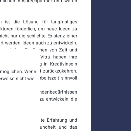
nlichen Ansprechpartner und wären
 ist die Lösung für langfristiges
kturen förderlich, um neue Ideen zu
icht nur die schlichte Existenz einer
ert werden, Ideen auch zu entwickeln.
en und dem Einräumen von Zeit und
 Firmen wie z.B. Vitra haben ihre
ür Ideenentwicklung in Kreativinseln
r fit an die Arbeit zurückzukehren.
ermöglichen. Wenn
n, wie er seine Arbeitszeit sinnvoll
rweise nicht wie
meinung und den Kundenbedürfnissen
d Dienstleistungen zu entwickeln, die
ieren werden.
derung
leibt die gesammelte Erfahrung und
r sich um die Gesundheit und das