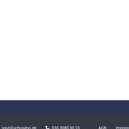
squt@schosimo.de
030 3080 90 10
AGB
Impre