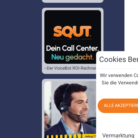
Cookies Ben
--Der VoiceBot ROI-Rechner--
Wir verwenden Co
Sie die Verwend
ALLE AKZEPTIER
Vermarktung