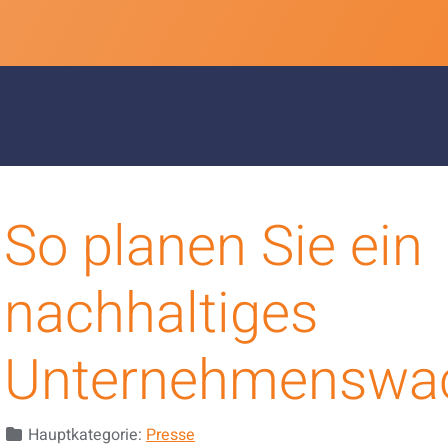
So planen Sie ein
nachhaltiges
Unternehmenswa
Details
Hauptkategorie:
Presse