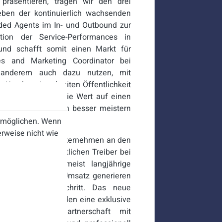
 präsentieren, tragen wir den drei
ben der kontinuierlich wachsenden
ded Agents im In- und Outbound zur
tion der Service-Performances in
und schafft somit einen Markt für
les and Marketing Coordinator bei
 anderem auch dazu nutzen, mit
Kunden einer breiten Öffentlichkeit
ass Unternehmen, die Wert auf einen
h schwierige Zeiten besser meistern
ermöglichen. Wenn
rweise nicht wie
e Ausrichtung von Unternehmen an den
waren die wesentlichen Treiber bei
mium-Kunden zumeist langjährige
el deutlich mehr Umsatz generieren
ein logischer Schritt. Das neue
ihren Premium-Kunden eine exklusive
eten. Die BPO-Partnerschaft mit