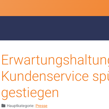
Erwartungshaltun
Kundenservice sp
gestiegen
Details
Hauptkategorie:
Presse