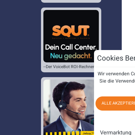
Cookies Ben
--Der VoiceBot ROI-Rechner--
Wir verwenden Co
Sie die Verwend
ALLE AKZEPTIER
Vermarktung