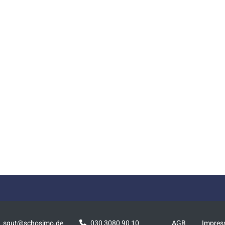
squt@schosimo.de
030 3080 90 10
AGB
Impre