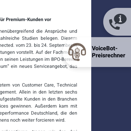
 für Premium-Kunden vor
chenübergreifend die Ansprüche und
ahlreiche Studien belegen. Diesem
nected. vom 23. bis 24. September in
VoiceBot-
stungen vorstellt. Auf der Fachmesse
Preisrechner
n seinen Leistungen im BPO-Bereich
num“ ein neues Serviceangebot, das
etern von Customer Care, Technical
ement. Allein in den letzten sechs
ufgestellte Kunden in den Branchen
rvices gewinnen. Außerdem kam mit
eperformance Deutschland, die den
ns noch weiter forcieren wird.