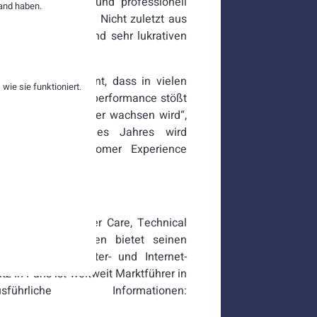
ese hochwertigen und professionell
and haben.
 Verfügung stehen. Nicht zuletzt aus
 einen raschen und sehr lukrativen
ternehmen erkannt, dass in vielen
ie sie funktioniert.
differenzieren. Teleperformance stößt
cherlich noch weiter wachsen wird“,
nnected. „Ende des Jahres wird
Studie zur Customer Experience
nt bin.“
etern von Customer Care, Technical
d. Das Unternehmen bietet seinen
che Contact Center- und Internet-
 in Paris ist weltweit Marktführer in
liche Informationen: