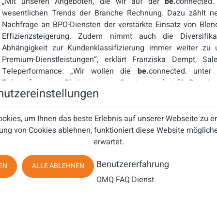
„Mit unseren Angeboten, die wir auf der
be.
connected.
wesentlichen Trends der Branche Rechnung. Dazu zählt ne
Nachfrage an BPO-Diensten der verstärkte Einsatz von Blen
Effizienzsteigerung. Zudem nimmt auch die Diversifika
Abhängigkeit zur Kundenklassifizierung immer weiter zu 
Premium-Dienstleistungen“, erklärt Franziska Dempt, Sa
Teleperformance. „Wir wollen die
be.
connected. unter
Teleperformance Platinum unser Serviceangebot für Premium-
utzereinstellungen
vorzustellen. Die vergangenen Jahre haben klar gezeigt, d
unverwechselbaren Kundenservice legen, auch wirtschaftlic
als ihre Wettbewerber.“
okies, um Ihnen das beste Erlebnis auf unserer Webseite zu 
ung von Cookies ablehnen, funktioniert diese Website mögliche
Die steigende Bedeutung von Kundenloyalität, die verstärkt
erwartet.
Bedürfnissen der Kunden und der zunehmende Kostendruck 
der Entwicklung von Teleperformance Platinum. Da Pre
Benutzererfahrung
EN
ALLE ABLEHNEN
Geschäftsbeziehungen zu Firmen unterhalten und in der Reg
OMQ FAQ Dienst
als andere Kunden, ist eine besondere Kundenpflege 
Serviceangebot ermöglicht es Unternehmen dabei nicht nur 
und persönlich wertschätzende Dienstleistung anzubi