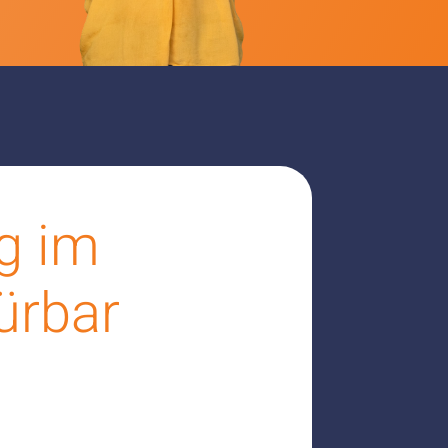
g im
ürbar