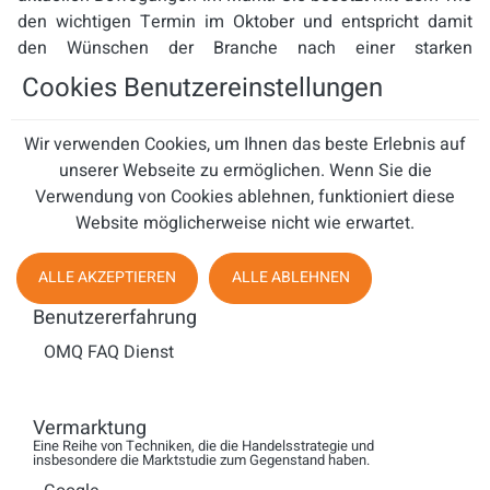
den wichtigen Termin im Oktober und entspricht damit
den Wünschen der Branche nach einer starken
Veranstaltung in der zweiten Jahreshälfte.
Cookies Benutzereinstellungen
Wir verwenden Cookies, um Ihnen das beste Erlebnis auf
Woche der Kommunikation
Mit dem 25. und 26. Oktober
unserer Webseite zu ermöglichen. Wenn Sie die
2011 liegen die Partnerveranstaltungen Voice + Ip, Be
Verwendung von Cookies ablehnen, funktioniert diese
Connected und Digital Touch in der „Woche der
Website möglicherweise nicht wie erwartet.
Kommunikation“. Die Initiative des Deutsche Verband für
Post, Informationstechnologie und Telekommunikation
ALLE AKZEPTIEREN
ALLE ABLEHNEN
e.V. (DVPT) bildet ein zeitliches Dach für eigenständige
Benutzererfahrung
Veranstaltungen rund um die Kommunikation in und von
Unternehmen. Partner des DVPT sind die
OMQ FAQ Dienst
Wirtschaftsförderung Frankfurt und die IHK Frankfurt.
Schirmherr ist das Bundesministerium für Wirtschaft und
Technologie (BMWi).
Vermarktung
Eine Reihe von Techniken, die die Handelsstrategie und
insbesondere die Marktstudie zum Gegenstand haben.