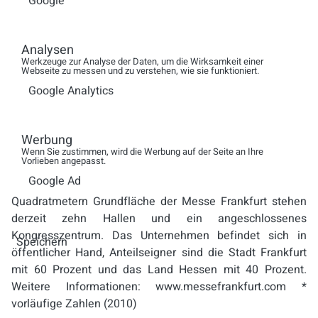
Google
Hintergrundinformation Messe Frankfurt
Die Messe
Frankfurt ist mit rund 450* Millionen Euro Umsatz und
weltweit über 1.770 Mitarbeitern das größte deutsche
Analysen
Werkzeuge zur Analyse der Daten, um die Wirksamkeit einer
Messeunternehmen. Der Konzern besitzt ein globales
Webseite zu messen und zu verstehen, wie sie funktioniert.
Netz aus 28 Tochtergesellschaften, fünf Niederlassungen
Google Analytics
und 52 internationalen Vertriebspartnern. Damit ist die
Messe Frankfurt in mehr als 150 Ländern für ihre Kunden
präsent. An über 30 Standorten in der Welt finden
Werbung
Veranstaltungen "made by Messe Frankfurt" statt. Im Jahr
Wenn Sie zustimmen, wird die Werbung auf der Seite an Ihre
Vorlieben angepasst.
2010 organisierte die Messe Frankfurt 88 Messen, davon
Google Ad
mehr als die Hälfte im Ausland. Auf den 578.000
Quadratmetern Grundfläche der Messe Frankfurt stehen
derzeit zehn Hallen und ein angeschlossenes
Kongresszentrum. Das Unternehmen befindet sich in
Speichern
öffentlicher Hand, Anteilseigner sind die Stadt Frankfurt
mit 60 Prozent und das Land Hessen mit 40 Prozent.
Weitere Informationen: www.messefrankfurt.com *
vorläufige Zahlen (2010)