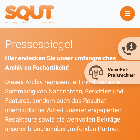
Pressespiegel
Hier endecken Sie unser umfangreiches
Archiv an Fachartikeln!
Dieses Archiv repräsentiert nicht nur eine
Sammlung von Nachrichten, Berichten und
Features, sondern auch das Resultat
unermüdlicher Arbeit unserer engagierten
Redakteure sowie die wertvollen Beiträge
unserer branchenübergreifenden Partner.