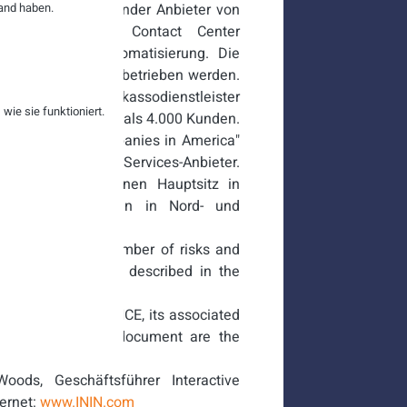
and haben.
t ein weltweit führender Anbieter von
n den Bereichen Contact Center
schäftsprozessautomatisierung. Die
 "hosted" Lösung betrieben werden.
cherungen und Inkassodienstleister
ie sie funktioniert.
 hat weltweit mehr als 4.000 Kunden.
 "Best Small Companies in America"
en Software- und Services-Anbieter.
beiter und hat seinen Hauptsitz in
 mit Niederlassungen in Nord- und
eten.
s that involve a number of risks and
ffer materially are described in the
RACTIVE INTELLIGENCE, its associated
entioned in this document are the
 Woods, Geschäftsführer Interactive
ternet:
www.ININ.com