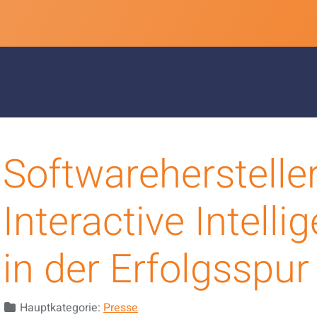
Softwareherstelle
Interactive Intelli
in der Erfolgsspur
Details
Hauptkategorie:
Presse