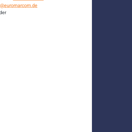
@euromarcom.de
der