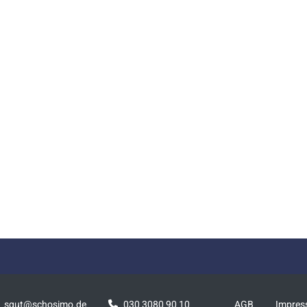
squt@schosimo.de
030 3080 90 10
AGB
Impre