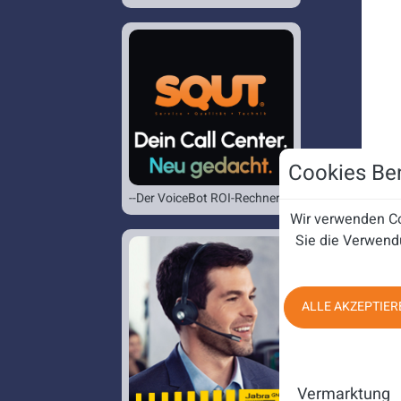
Cookies Ben
--Der VoiceBot ROI-Rechner--
Wir verwenden Co
Sie die Verwend
ALLE AKZEPTIER
Vermarktung