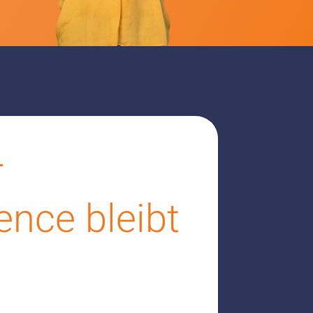
r
gence bleibt