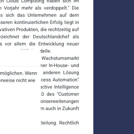
eich Cloud Computing haben sich im
 Vorjahr mehr als verdoppelt." Die
ass sich das Unternehmen auf dem
eren kontinuierlichen Erfolg liegt in
tiven Produkten, die rechtzeitig auf
zeichnet der Deutschlandchef als
s vor allem die Entwicklung neuer
erungs- und Mietmodelle.
em im weltweiten Wachstumsmarkt
lande zwischen einer In-House- und
ren Zeitpunkt zur anderen Lösung
ermöglichen. Wenn
er "Interaction Process Automation"
rweise nicht wie
ng hat sich Interactive Intelligence
ie neue Version 4.0 des "Customer
fangreichen Funktionserweiterungen
hr gut aufgestellt, um auch in Zukunft
ischsprachigen Mitteilung. Rechtlich