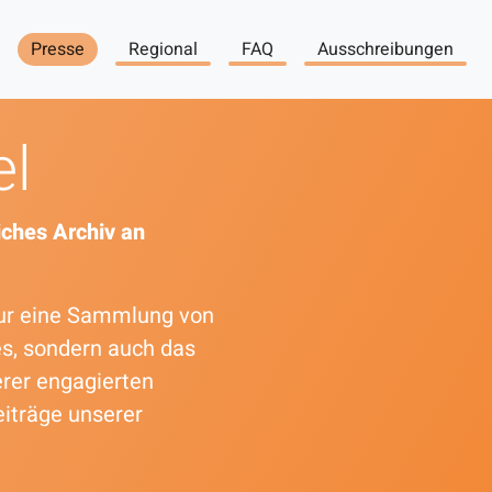
Presse
Regional
FAQ
Ausschreibungen
el
ches Archiv an
 nur eine Sammlung von
es, sondern auch das
erer engagierten
eiträge unserer