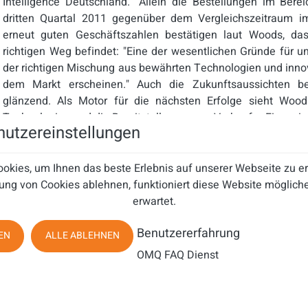
Intelligence Deutschland. "Allein die Bestellungen im Ber
dritten Quartal 2011 gegenüber dem Vergleichszeitraum im
erneut guten Geschäftszahlen bestätigen laut Woods, d
richtigen Weg befindet: "Eine der wesentlichen Gründe für uns
der richtigen Mischung aus bewährten Technologien und innova
dem Markt erscheinen." Auch die Zukunftsaussichten be
glänzend. Als Motor für die nächsten Erfolge sieht Wood
Technologien und die Bereitstellung neuer Verkaufs-, Finanzi
utzereinstellungen
Großes Potential sieht Deutschlandchef Woods vor all
Communication as a Service (CaaS). Kunden können hierzu
Cloud-Lösung wählen. Möchte der Kunde zu einem späte
okies, um Ihnen das beste Erlebnis auf unserer Webseite zu 
wechseln, so ist dies ohne größeren Aufwand möglich. Mit d
ung von Cookies ablehnen, funktioniert diese Website mögliche
(IPA), einer auf Unified Communication beruhenden BPM-Lösu
erwartet.
laut Woods neue Marktsegmente erobert. "Zudem steht d
Benutzererfahrung
Interaction Center" (CIC) in den Startlöchern. Mit den um
EN
ALLE ABLEHNEN
unseres Flaggschiffs ‚Customer Interaction Center' sind wir se
OMQ FAQ Dienst
so erfolgreich zu bleiben", ergänzt der Deutschlandchef.
Die deutsche Übersetzung repräsentiert den Inhalt der engl
gültig ist jedoch ausschließlich die englischsprachige Version.