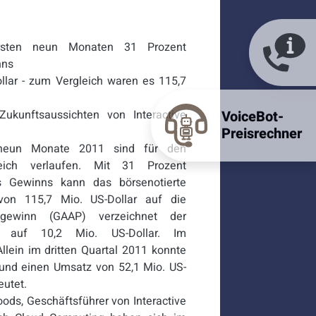
ersten neun Monaten 31 Prozent
nns
llar - zum Vergleich waren es 115,7
ukunftsaussichten von Interactive
VoiceBot-
Preisrechner
 neun Monate 2011 sind für den
lgreich verlaufen. Mit 31 Prozent
s Gewinns kann das börsenotierte
von 115,7 Mio. US-Dollar auf die
gewinn (GAAP) verzeichnet der
ng auf 10,2 Mio. US-Dollar. Im
llein im dritten Quartal 2011 konnte
r und einen Umsatz von 52,1 Mio. US-
eutet.
oods, Geschäftsführer von Interactive