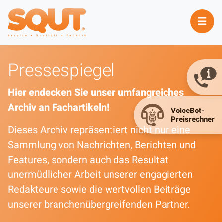
Pressespiegel
Hier endecken Sie unser umfangreiches
Archiv an Fachartikeln!
Dieses Archiv repräsentiert nicht nur eine
Sammlung von Nachrichten, Berichten und
Features, sondern auch das Resultat
unermüdlicher Arbeit unserer engagierten
Redakteure sowie die wertvollen Beiträge
unserer branchenübergreifenden Partner.