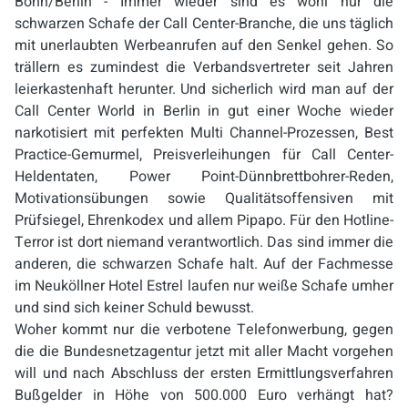
Bonn/Berlin - Immer wieder sind es wohl nur die
schwarzen Schafe der Call Center-Branche, die uns täglich
mit unerlaubten Werbeanrufen auf den Senkel gehen. So
trällern es zumindest die Verbandsvertreter seit Jahren
leierkastenhaft herunter. Und sicherlich wird man auf der
Call Center World in Berlin in gut einer Woche wieder
narkotisiert mit perfekten Multi Channel-Prozessen, Best
Practice-Gemurmel, Preisverleihungen für Call Center-
Heldentaten, Power Point-Dünnbrettbohrer-Reden,
Motivationsübungen sowie Qualitätsoffensiven mit
Prüfsiegel, Ehrenkodex und allem Pipapo. Für den Hotline-
Terror ist dort niemand verantwortlich. Das sind immer die
anderen, die schwarzen Schafe halt. Auf der Fachmesse
im Neuköllner Hotel Estrel laufen nur weiße Schafe umher
und sind sich keiner Schuld bewusst.
Woher kommt nur die verbotene Telefonwerbung, gegen
die die Bundesnetzagentur jetzt mit aller Macht vorgehen
will und nach Abschluss der ersten Ermittlungsverfahren
Bußgelder in Höhe von 500.000 Euro verhängt hat?