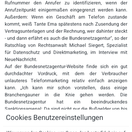
Rufnummer den Anrufer zu identifizieren, wenn der
Anrufzeitpunkt einigermaßen eingegrenzt werden kann.
Außerdem: Wenn ein Geschäft am Telefon zustande
kommt, weiß Tante Erna spätestens nach Zusendung der
Vertragsunterlagen und der Rechnung, wer dahinter steckt
- und dann erfährt es auch die Bundesnetzagentur", so der
Ratschlag von Rechtsanwalt Michael Siegert, Spezialist
für Datenschutz und Direktmarketing, im Interview mit
NeueNachricht.
Auf der Bundesnetzagentur-Website finde sich ein gut
durchdachter Vordruck, mit dem der Verbraucher
unlauteres Telefonmarketing relativ einfach anzeigen
kann. „Ich kann mir schon vorstellen, dass einige
Branchengauner in die Knie gehen werden. Die
Bundesnetzagentur hat ein beeindruckendes
Sanktionsarsenal: Da sind nicht nur die Bußgelder von bis
zu 50.000 Euro nach dem neuen Paragrafen 20 UWG,
Cookies Benutzereinstellungen
sondern auch die Möglichkeit nach Paragraf 67 Absatz 1
TKG, Rufnummern abzuschalten - was sie bereits