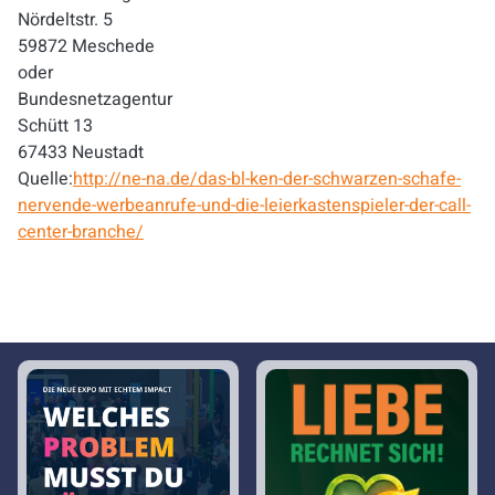
Nördeltstr. 5
59872 Meschede
oder
Bundesnetzagentur
Schütt 13
67433 Neustadt
Quelle:
http://ne-na.de/das-bl-ken-der-schwarzen-schafe-
nervende-werbeanrufe-und-die-leierkastenspieler-der-call-
center-branche/