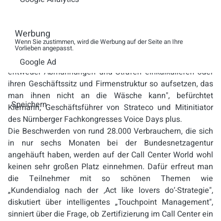
nicht Partei, sondern Zeuge", so Siegert gegenüber
NeueNachricht. Allerdings werde das nervige Blöken der
Call Center wohl nie aufhören. Die Branchengauner
Werbung
zwinge man mit der Gesetzesnovelle nicht in die Knie,
Wenn Sie zustimmen, wird die Werbung auf der Seite an Ihre
prognostiziert Call Center-Fachmann Jens Klemann: „Die
Vorlieben angepasst.
werden ihr ‚Geschäftsmodell' so abändern, dass sie
Google Ad
entweder Abmahnungen und Strafen einkalkulieren oder
ihren Geschäftssitz und Firmenstruktur so aufsetzen, das
man ihnen nicht an die Wäsche kann", befürchtet
Speichern
Klemann, Geschäftsführer von Strateco und Mitinitiator
des Nürnberger Fachkongresses Voice Days plus.
Die Beschwerden von rund 28.000 Verbrauchern, die sich
in nur sechs Monaten bei der Bundesnetzagentur
angehäuft haben, werden auf der Call Center World wohl
keinen sehr großen Platz einnehmen. Dafür erfreut man
die Teilnehmer mit so schönen Themen wie
„Kundendialog nach der ‚Act like lovers do‘-Strategie",
diskutiert über intelligentes „Touchpoint Management",
sinniert über die Frage, ob Zertifizierung im Call Center ein