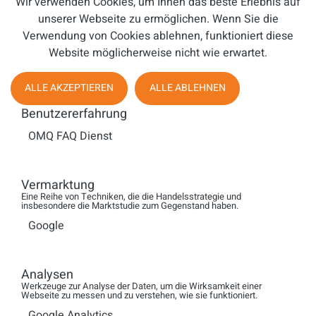
Wir verwenden Cookies, um Ihnen das beste Erlebnis auf
mehrfach getan hat. Während man früher für ein
unserer Webseite zu ermöglichen. Wenn Sie die
entsprechendes Verbot oder Einschreiten einen
Verwendung von Cookies ablehnen, funktioniert diese
gerichtlichen Titel benötigte, kann die Bundesnetzagentur
Website möglicherweise nicht wie erwartet.
jetzt unmittelbar Maßnahmen ergreifen und Sanktionen
aussprechen - die erst danach gerichtlich überprüft
ALLE AKZEPTIEREN
ALLE ABLEHNEN
werden", weiß Siegert.
Benutzererfahrung
Bei Anzeige einer falschen Telefonnummer werde ein
Bußgeld von 10.000 Euro fällig. „Kennt die
OMQ FAQ Dienst
Bundesnetzagentur den ungefähren Zeitpunkt des Anrufs
beim Verbraucher, ist es für sie regelmäßig auch nicht
weiter schwierig zu ermitteln, wer denn tatsächlich
Vermarktung
Eine Reihe von Techniken, die die Handelsstrategie und
gegebenenfalls auch unter welcher Rufnummer
insbesondere die Marktstudie zum Gegenstand haben.
angerufen hat. Wenn der Anrufzeitpunkt klar ist, aber eine
Google
andere - womöglich nicht existente - Rufnummer
angezeigt wird, dürfte das anrufende Unternehmen kaum
noch in der Lage sein, die Angabe einer richtigen
Analysen
Rufnummer zu beweisen. Vergessen Sie nicht: Der
Werkzeuge zur Analyse der Daten, um die Wirksamkeit einer
Webseite zu messen und zu verstehen, wie sie funktioniert.
angerufene Verbraucher ist bei einem Bußgeldverfahren
Google Analytics