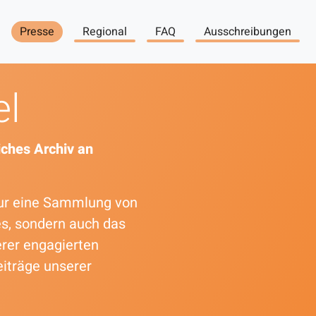
Presse
Regional
FAQ
Ausschreibungen
el
ches Archiv an
 nur eine Sammlung von
es, sondern auch das
erer engagierten
eiträge unserer