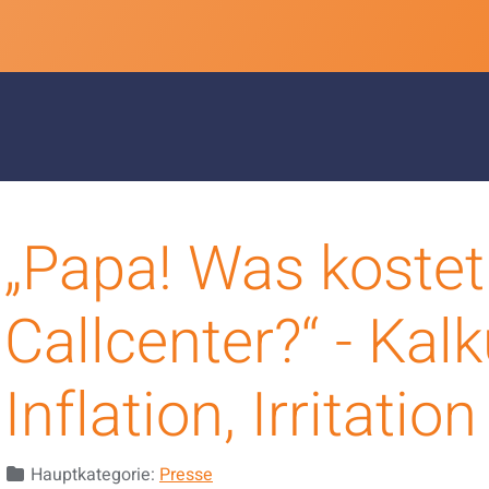
„Papa! Was kostet
Callcenter?“ - Kalk
Inflation, Irritation
Details
Hauptkategorie:
Presse