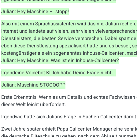
Julian: Hey Maschine – stopp!
Also mit einem Sprachassistenten wird das nix. Julian recher
Internet und landete auf vielen, sehr vielen vielversprechenden
Dienstleistern, die besten Service versprechen. Dabei spart d
eben diese Dienstleistung spezialisiert hatte und es besser, sc
kostengünstiger als ein sogenanntes Inhouse-Callcenter „mac
Julian: Hey Maschine: Was ist ein Inhouse-Callcenter?
Irgendeine Voicebot KI:
Ich habe Deine Frage nicht …
Julian: Maschine STOOOOPP
Erste Erkenntnis: Wenn es um Details und echtes Fachwissen g
dieser Welt leicht überfordert.
Irgendwie hatte sich Julians Frage in Sachen Callcenter damit
Zwei Jahre später erhielt Papa Callcenter-Manager eine sehr la
die deutsche Eliteschule zu gehen, nach dem Abi seit nunmehr