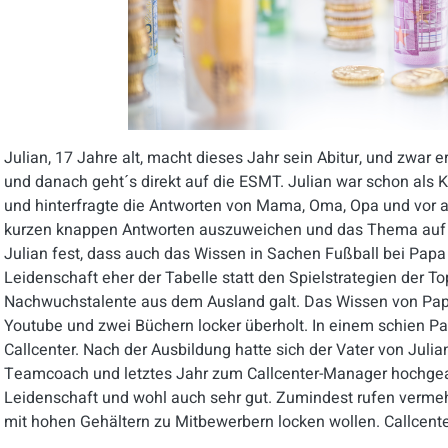
Julian, 17 Jahre alt, macht dieses Jahr sein Abitur, und zwar
und danach geht´s direkt auf die
ESMT
. Julian war schon als 
und hinterfragte die Antworten von Mama, Oma, Opa und vor a
kurzen knappen Antworten auszuweichen und das Thema auf Fu
Julian fest, dass auch das Wissen in Sachen Fußball bei Pap
Leidenschaft eher der Tabelle statt den Spielstrategien der T
Nachwuchstalente aus dem Ausland galt. Das Wissen von Pap
Youtube und zwei Büchern locker überholt. In einem schien Pap
Callcenter. Nach der Ausbildung hatte sich der Vater von Jul
Teamcoach und letztes Jahr zum Callcenter-Manager hochgear
Leidenschaft und wohl auch sehr gut. Zumindest rufen vermeh
mit hohen Gehältern zu Mitbewerbern locken wollen. Callcente