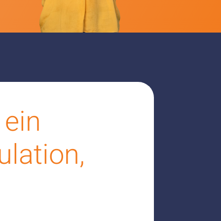
 ein
ulation,