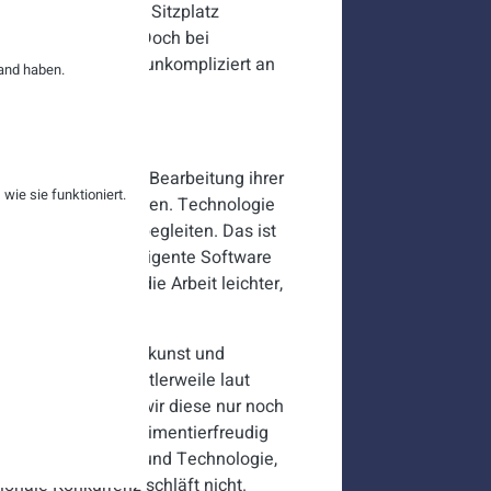
 kaufen oder einen Sitzplatz
dlich über die App. Doch bei
senden schnell und unkompliziert an
and haben.
der intelligenten Bearbeitung ihrer
ie sie funktioniert.
uat Probleme zu lösen. Technologie
se intelligent zu begleiten. Das ist
:innen durch intelligente Software
tarbeiter:innen die Arbeit leichter,
 das von Ingenieurskunst und
t positiv, dass mittlerweile laut
en. Jetzt müssen wir diese nur noch
ien Sie mutig, experimentierfreudig
öglichkeiten von KI und Technologie,
ionale Konkurrenz schläft nicht.