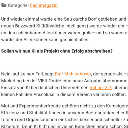
Kategorie:
Fachmagazin
Und wieder einmal wurde eine Sau durchs Dorf getrieben und
neuen Buzzword KI (Künstliche Intelligenz) wurde wieder ein 
an den scheinbaren Alleskönner waren groß – und so waren au
wurde, der Alleskönner kann gar nicht alles.
Sollen wir nun KI als Projekt ohne Erfolg abschreiben?
Nein, auf keinen Fall, sagt
Ralf Mühlenhöver
, der gerade als 
Marketing bei der VIER GmbH eine neue Aufgabe übernommen h
Einsatz von KI bei deutschen Unternehmen
mit nur 8 %
überaus
keinen Fall den Anschluss in diesem Bereich verlieren sollten.
Mut und Experimentierfreude gehören nicht zu den Kerneige
Effizienz und Stabilität finden in unseren Breitengraden ehe
fördern und Organisationen einfacher, besser und schneller
KI herum. Denn KI hilft uns in vielen Bereichen heute schon: Si