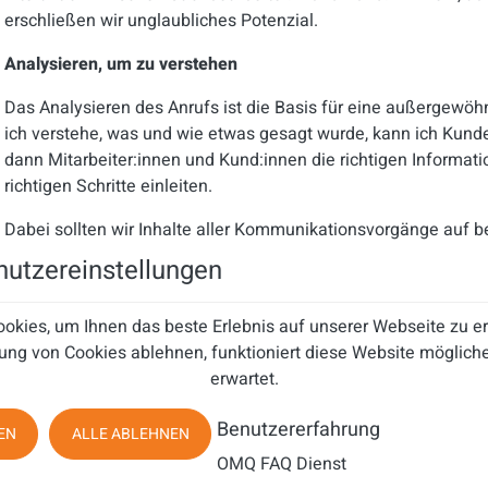
erschließen wir unglaubliches Potenzial.
Analysieren, um zu verstehen
Das Analysieren des Anrufs ist die Basis für eine außergewö
ich verstehe, was und wie etwas gesagt wurde, kann ich Kund
dann Mitarbeiter:innen und Kund:innen die richtigen Informati
richtigen Schritte einleiten.
Dabei sollten wir Inhalte aller Kommunikationsvorgänge auf b
analysieren. Das Kommunikationspotenzial von Mitarbeiter:inn
utzereinstellungen
Analyse der Kundenbedürfnisse und des Mitarbeiterverhalten
sind hilfreich. Diese Erkenntnisse offenbaren auch das Potenz
okies, um Ihnen das beste Erlebnis auf unserer Webseite zu 
händische Bearbeitung durch diese zu ersetzen, ist nicht grun
ung von Cookies ablehnen, funktioniert diese Website mögliche
zu automatisieren, beendet bekanntlich nicht das Chaos!
erwartet.
Automatisieren, um zu vermeiden
Benutzererfahrung
EN
ALLE ABLEHNEN
Ein Großteil der Vorgänge zwischen Kunden und Unternehmen 
OMQ FAQ Dienst
ab. Das ist meistens kundenfreundlich, denn diese Services s