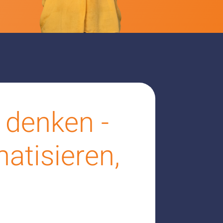
 denken -
atisieren,