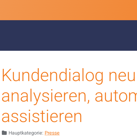
Kundendialog neu
analysieren, autom
assistieren
Details
Hauptkategorie:
Presse