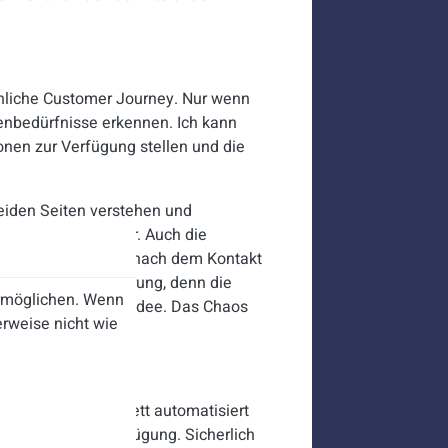
hnliche Customer Journey. Nur wenn
enbedürfnisse erkennen. Ich kann
onen zur Verfügung stellen und die
eiden Seiten verstehen und
en wird so sichtbar. Auch die
s vor, während und nach dem Kontakt
ial für Automatisierung, denn die
ermöglichen. Wenn
dsätzlich die beste Idee. Das Chaos
rweise nicht wie
läuft heute komplett automatisiert
tehen 24/7 zur Verfügung. Sicherlich