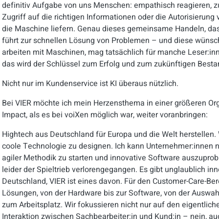
definitiv Aufgabe von uns Menschen: empathisch reagieren,
Zugriff auf die richtigen Informationen oder die Autorisieru
die Maschine liefern. Genau dieses gemeinsame Handeln, das f
führt zur schnellen Lösung von Problemen – und diese wünsc
arbeiten mit Maschinen, mag tatsächlich für manche Leser:in
das wird der Schlüssel zum Erfolg und zum zukünftigen Best
Nicht nur im Kundenservice ist KI überaus nützlich.
Bei VIER möchte ich mein Herzensthema in einer größeren Or
Impact, als es bei voiXen möglich war, weiter voranbringen:
Hightech aus Deutschland für Europa und die Welt herstellen. 
coole Technologie zu designen. Ich kann Unternehmer:innen nu
agiler Methodik zu starten und innovative Software auszupro
leider der Spieltrieb verlorengegangen. Es gibt unglaublich i
Deutschland, VIER ist eines davon. Für den Customer-Care-Ber
Lösungen, von der Hardware bis zur Software, von der Auswahl
zum Arbeitsplatz. Wir fokussieren nicht nur auf den eigentli
Interaktion zwischen Sachbearbeiter:in und Kund:in – nein, au