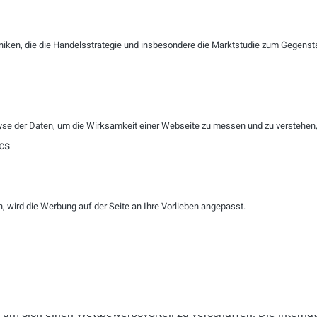
möchten heute Reisende nicht bei einer Person ein Bahnticket
reservieren. Das funktioniert einfach, schnell und nutzerfreun
speziellen Anfragen oder Beschwerden ist es wichtig, die Rei
niken, die die Handelsstrategie und insbesondere die Marktstudie zum Gegenst
einen kompetenten Mitarbeitenden zu verbinden.
Assistieren, um zu verbessern
Wir verbinden Menschen mit Unternehmen und unterstützen bei 
se der Daten, um die Wirksamkeit einer Webseite zu messen und zu verstehen, w
Anliegen. Mitarbeiter:innen brauchen Unterstützung, um adäq
cs
hilft dabei, Aufgaben besser lösen zu können und Arbeitsprozes
das neue Empowerment on the Job. So werden Ihre Mitarbeiter
auf ein höheres Kompetenzniveau gehoben. Zudem fällt Ihren Mi
da die Entscheidungskompetenz erhöht wird.
 wird die Werbung auf der Seite an Ihre Vorlieben angepasst.
Wir sind nicht mehr das Land der Dichter und Denker, sondern
Effizienz – zumindest sollten wir es wieder werden. Mich stimm
Bitkom
immerhin 62 % der Unternehmen in KI eine Chance seh
ergreifen. Ich kann alle Unternehmer:innen nur auffordern: Se
und lassen Sie Ihrem Spieltrieb freien Lauf. Nutzen Sie die M
um sich einen Wettbewerbsvorteil zu verschaffen. Die internat