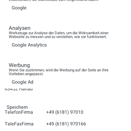
Dieses eBook mit einem Umfang von mehr als 90 Seiten
Google
steht kostenlos für Sie unter
http://www.erfolgreiches-
callcenter.de/
im Downloadbereich bereit. Nutzen Sie die
Chance Ihr Know-How zu aktuellen Trends upzudaten.
Analysen
Werkzeuge zur Analyse der Daten, um die Wirksamkeit einer
Webseite zu messen und zu verstehen, wie sie funktioniert.
Google Analytics
Ansprechpartner inkl. Kontaktdaten und
Zuständigkeitsbereich
Werbung
Grutzeck-Software GmbH
Wenn Sie zustimmen, wird die Werbung auf der Seite an Ihre
Vorlieben angepasst.
Herr Markus Grutzeck
Hessen-Homburg-Platz 1
Google Ad
63452 Hanau
Speichern
TelefonFirma
+49 (6181) 97010
TeleFaxFirma
+49 (6181) 970166