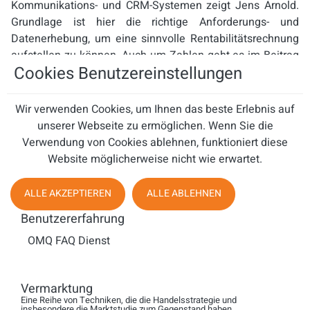
Kommunikations- und CRM-Systemen zeigt Jens Arnold.
Grundlage ist hier die richtige Anforderungs- und
Datenerhebung, um eine sinnvolle Rentabilitätsrechnung
aufstellen zu können. Auch um Zahlen geht es im Beitrag
Cookies Benutzereinstellungen
von Ludger Strom mit dem Titel „Check your Perfomance
– Die richtigen Schritte im Wettbewerbsvergleich“.
Wir verwenden Cookies, um Ihnen das beste Erlebnis auf
Das Social Media hat das Verhalten der Konsumenten
unserer Webseite zu ermöglichen. Wenn Sie die
verändert, erlebt jeder am eigenen Leib. Welche
Verwendung von Cookies ablehnen, funktioniert diese
Auswirkungen das aber für Contactcenter hat und haben
Website möglicherweise nicht wie erwartet.
wird, zeigt Peter Samuelsen. Nicht nur die Technik muss
sich ändern. Auch die Anforderungen an die Mitarbeiter im
ALLE AKZEPTIEREN
ALLE ABLEHNEN
Contactcenter werden umgekrempelt.
Benutzererfahrung
Dem störenden Kunden im Servicecenter geht Markus
OMQ FAQ Dienst
Euler nach. Wer Kunden heute wirklich ernst nimmt, muss
sich auf ein Gespräch auch gut vorbereiten. Dann fühlt der
Kunde sich ernst genommen und der Agent kann
Vermarktung
erfolgreich telefonieren.
Eine Reihe von Techniken, die die Handelsstrategie und
insbesondere die Marktstudie zum Gegenstand haben.