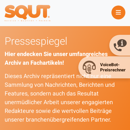
Pressespiegel
Hier endecken Sie unser umfangreiches
Archiv an Fachartikeln!
Dieses Archiv repräsentiert nicht nur eine
Sammlung von Nachrichten, Berichten und
Features, sondern auch das Resultat
unermüdlicher Arbeit unserer engagierten
Redakteure sowie die wertvollen Beiträge
unserer branchenübergreifenden Partner.