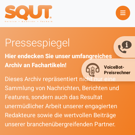
Pressespiegel
Hier endecken Sie unser umfangreiches
Archiv an Fachartikeln!
Dieses Archiv repräsentiert nicht nur eine
Sammlung von Nachrichten, Berichten und
Features, sondern auch das Resultat
unermüdlicher Arbeit unserer engagierten
Redakteure sowie die wertvollen Beiträge
unserer branchenübergreifenden Partner.