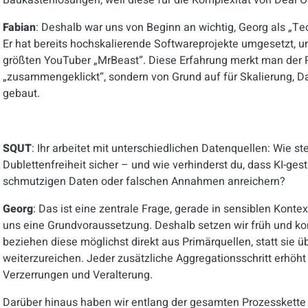
Baukastenlösungen, weil diese für die Komplexität von Deal Or
Fabian
: Deshalb war uns von Beginn an wichtig, Georg als „
Er hat bereits hochskalierende Softwareprojekte umgesetzt, u
größten YouTuber „MrBeast“. Diese Erfahrung merkt man der P
„zusammengeklickt“, sondern von Grund auf für Skalierung, D
gebaut.
SQUT
: Ihr arbeitet mit unterschiedlichen Datenquellen: Wie ste
Dublettenfreiheit sicher – und wie verhinderst du, dass KI-ge
schmutzigen Daten oder falschen Annahmen anreichern?
Georg
: Das ist eine zentrale Frage, gerade in sensiblen Konte
uns eine Grundvoraussetzung. Deshalb setzen wir früh und ko
beziehen diese möglichst direkt aus Primärquellen, statt sie 
weiterzureichen. Jeder zusätzliche Aggregationsschritt erhöht
Verzerrungen und Veralterung.
Darüber hinaus haben wir entlang der gesamten Prozesskette 