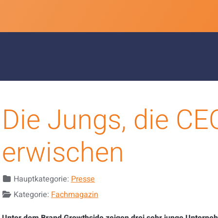
Die Jungs, die CE
erwischen
Details
Hauptkategorie:
Presse
Kategorie:
Fachmagazin