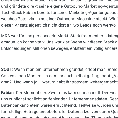
Unternehmensberatung irgendwann selbst zu gründen. Fabian 
und gründete direkt seine eigene Outbound-Marketing-Agentur
Tech-Stack Fabian bereits für seine Marketing-Agentur gebaut h
welches Potenzial in so einer Outbound-Maschine steckt. Wir
diesen Ansatz eigentlich nicht dort an, wo Leads noch wertvoll
M&A war für uns genauso ein Markt. Stark fragmentiert, dateng
erstaunlich konservativ. Uns war klar: Wenn wir diesen Stack 
Entscheidungen Millionen bewegen, entsteht ein völlig andere
SQUT
: Wenn man ein Unternehmen gründet, erlebt man immer
Gab es einen Moment, in dem ihr euch selbst gefragt habt: „Viel
dran?“ Und wann ja – warum habt ihr trotzdem weitergemacht
Fabian
: Der Moment des Zweifelns kam sehr schnell. Der Einst
uns zunächst schlicht an fehlenden Unternehmensdaten. Gesp
Datenbankanbietern waren ernüchternd. Teilweise wurden uns 
fünfstellige Beträge angeboten, für Datensätze, von deren Qua