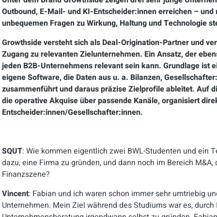
Unter dem Brand Growthside zeigen drei sehr junge Unterneh
Outbound, E-Mail- und KI-Entscheider:innen erreichen – und
unbequemen Fragen zu Wirkung, Haltung und Technologie ste
Growthside versteht sich als Deal-Origination-Partner und ve
Zugang zu relevanten Zielunternehmen. Ein Ansatz, der eb
jeden B2B-Unternehmens relevant sein kann. Grundlage ist ein
eigene Software, die Daten aus u. a. Bilanzen, Gesellschafte
zusammenführt und daraus präzise Zielprofile ableitet. Auf 
die operative Akquise über passende Kanäle, organisiert dire
Entscheider:innen/Gesellschafter:innen.
SQUT
: Wie kommen eigentlich zwei BWL-Studenten und ein Te
dazu, eine Firma zu gründen, und dann noch im Bereich M&A, d
Finanzszene?
Vincent
: Fabian und ich waren schon immer sehr umtriebig u
Unternehmen. Mein Ziel während des Studiums war es, durch 