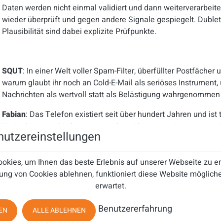
Daten werden nicht einmal validiert und dann weiterverarbeit
wieder überprüft und gegen andere Signale gespiegelt. Dublett
Plausibilität sind dabei explizite Prüfpunkte.
SQUT
: In einer Welt voller Spam-Filter, überfüllter Postfäche
warum glaubt ihr noch an Cold-E-Mail als seriöses Instrument,
Nachrichten als wertvoll statt als Belästigung wahrgenomme
Fabian
: Das Telefon existiert seit über hundert Jahren und ist 
Veränderungen bis heute eines der wirksamsten Instrumente in
utzereinstellungen
es im Kern nicht anders. Das Prinzip funktioniert weiterhin, n
glauben nicht an Massenversand oder automatisiertes Spray-an
seriös, wenn sie hochrelevant ist.
okies, um Ihnen das beste Erlebnis auf unserer Webseite zu 
ung von Cookies ablehnen, funktioniert diese Website mögliche
Relevanz entsteht nicht durch gute Texte, sondern durch saub
erwartet.
ein Unternehmen genau jetzt angesprochen wird, schreibt kei
Kontext. In einem früheren Mandat für einen Anbieter von Nu
Benutzererfahrung
EN
ALLE ABLEHNEN
Weise im Schnitt rund vier qualifizierte Angebotsanfragen pro 