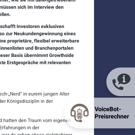
mer, wie sie mit datengetriebenem
 müssen sich im Interview den
llen.
rschafft Investoren exklusiven
enso zur Neukundengewinnung eines
e proprietäre, flexibel erweiterbare
r:innenlisten und Branchenportalen
dieser Basis übernimmt Growthside
kte Erstgespräche mit relevanten
ch-„Nerd“ in eurem jungen Alter
er Königsdisziplin in der
VoiceBot-
Preisrechner
nd hatten den Traum vom eigenen
Erfahrungen in der