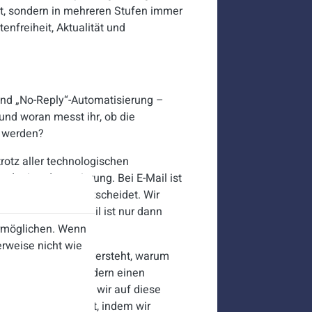
et, sondern in mehreren Stufen immer
enfreiheit, Aktualität und
r und „No-Reply“-Automatisierung –
 und woran messt ihr, ob die
n werden?
trotz aller technologischen
 der Leadgenerierung. Bei E-Mail ist
ur die Umsetzung entscheidet. Wir
d-Pray. Cold-E-Mail ist nur dann
ermöglichen. Wenn
rweise nicht wie
ere Vorarbeit. Wer versteht, warum
ne Belästigung, sondern einen
tzfahrzeugen haben wir auf diese
Tag generiert. Nicht, indem wir