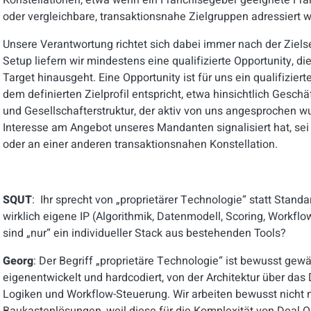
Konstellationen, etwa wenn ein Franchisegeber geeignete F
oder vergleichbare, transaktionsnahe Zielgruppen adressiert w
Unsere Verantwortung richtet sich dabei immer nach der Ziel
Setup liefern wir mindestens eine qualifizierte Opportunity, die
Target hinausgeht. Eine Opportunity ist für uns ein qualifizi
dem definierten Zielprofil entspricht, etwa hinsichtlich Gesch
und Gesellschafterstruktur, der aktiv von uns angesprochen wu
Interesse am Angebot unseres Mandanten signalisiert hat, s
oder an einer anderen transaktionsnahen Konstellation.
SQUT
: Ihr sprecht von „proprietärer Technologie“ statt Stan
wirklich eigene IP (Algorithmik, Datenmodell, Scoring, Workfl
sind „nur“ ein individueller Stack aus bestehenden Tools?
Georg
: Der Begriff „proprietäre Technologie“ ist bewusst gewä
eigenentwickelt und hardcodiert, von der Architektur über das 
Logiken und Workflow-Steuerung. Wir arbeiten bewusst nicht 