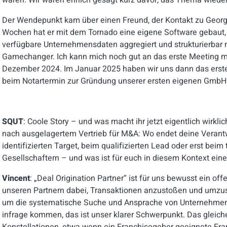
waren. Wir waren ehrlich gesagt kurz davor, das Thema wieder
Der Wendepunkt kam über einen Freund, der Kontakt zu Georg h
Wochen hat er mit dem Tornado eine eigene Software gebaut, 
verfügbare Unternehmensdaten aggregiert und strukturierbar 
Gamechanger. Ich kann mich noch gut an das erste Meeting mi
Dezember 2024. Im Januar 2025 haben wir uns dann das erste
beim Notartermin zur Gründung unserer ersten eigenen GmbH
SQUT
: Coole Story – und was macht ihr jetzt eigentlich wirklic
nach ausgelagertem Vertrieb für M&A: Wo endet deine Verant
identifizierten Target, beim qualifizierten Lead oder erst beim
Gesellschaftern – und was ist für euch in diesem Kontext eine
Vincent
: „Deal Origination Partner“ ist für uns bewusst ein off
unseren Partnern dabei, Transaktionen anzustoßen und umzuse
um die systematische Suche und Ansprache von Unternehmen
infrage kommen, das ist unser klarer Schwerpunkt. Das gleiche