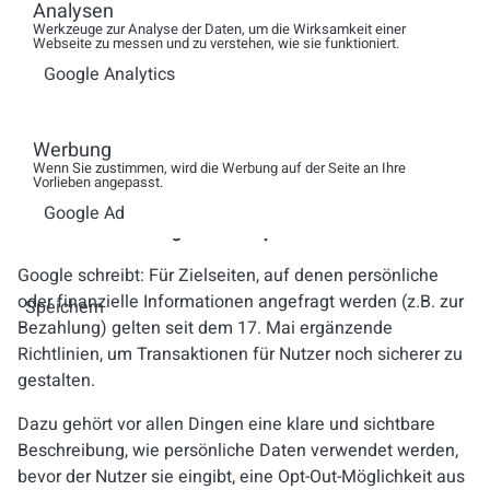
Analysen
sichtbar sein
. Man sieht also nicht nur diejenigen, mit
Werkzeuge zur Analyse der Daten, um die Wirksamkeit einer
denen man vernetzt ist. Man sieht auch nicht, wie bei Typ
Webseite zu messen und zu verstehen, wie sie funktioniert.
1 die Namen der Menschen, die bewertet haben sondern
Google Analytics
nur die Anzahl. Weitere Informationen zu den Neuerungen
und zur Funktionsweise der +1-Schaltfläche erhalten Sie
in der
AdWords-Hilfe
.
Werbung
Wenn Sie zustimmen, wird die Werbung auf der Seite an Ihre
Vorlieben angepasst.
Google Ad
Rechtliche Änderungen für Shops
Google schreibt: Für Zielseiten, auf denen persönliche
oder finanzielle Informationen angefragt werden (z.B. zur
Speichern
Bezahlung) gelten seit dem 17. Mai ergänzende
Richtlinien, um Transaktionen für Nutzer noch sicherer zu
gestalten.
Dazu gehört vor allen Dingen eine klare und sichtbare
Beschreibung, wie persönliche Daten verwendet werden,
bevor der Nutzer sie eingibt, eine Opt-Out-Möglichkeit aus