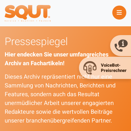
Pressespiegel
Hier endecken Sie unser umfangreiches
Archiv an Fachartikeln!
Dieses Archiv repräsentiert nicht nur eine
Sammlung von Nachrichten, Berichten und
Features, sondern auch das Resultat
unermüdlicher Arbeit unserer engagierten
Redakteure sowie die wertvollen Beiträge
unserer branchenübergreifenden Partner.