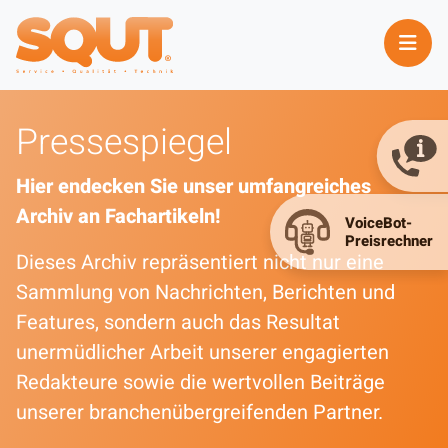
Pressespiegel
Hier endecken Sie unser umfangreiches
Archiv an Fachartikeln!
Dieses Archiv repräsentiert nicht nur eine
Sammlung von Nachrichten, Berichten und
Features, sondern auch das Resultat
unermüdlicher Arbeit unserer engagierten
Redakteure sowie die wertvollen Beiträge
unserer branchenübergreifenden Partner.