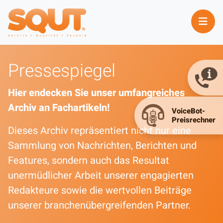
Pressespiegel
Hier endecken Sie unser umfangreiches
Archiv an Fachartikeln!
Dieses Archiv repräsentiert nicht nur eine
Sammlung von Nachrichten, Berichten und
Features, sondern auch das Resultat
unermüdlicher Arbeit unserer engagierten
Redakteure sowie die wertvollen Beiträge
unserer branchenübergreifenden Partner.