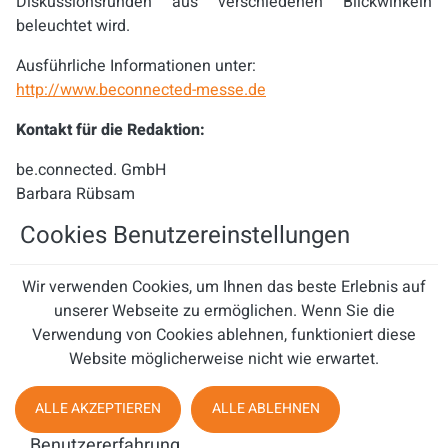
Diskussionsrunden aus verschiedenen Blickwinkeln
beleuchtet wird.
Ausführliche Informationen unter:
http://www.beconnected-messe.de
Kontakt für die Redaktion:
be.connected. GmbH
Barbara Rübsam
Pressereferentin
Cookies Benutzereinstellungen
Hauptstraße 1-3
65344 Eltville
Wir verwenden Cookies, um Ihnen das beste Erlebnis auf
Telefon: 0 61 23 / 70 98 31
unserer Webseite zu ermöglichen. Wenn Sie die
Email:
presse@beconnected-messe.de
Verwendung von Cookies ablehnen, funktioniert diese
Internet:
www.beconnected-messe.de
Website möglicherweise nicht wie erwartet.
ALLE AKZEPTIEREN
ALLE ABLEHNEN
www.beconnected-events.de
Benutzererfahrung