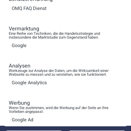
Über die be.connected. GmbH:
OMQ FAQ Dienst
be.connected. ist eine junge, innovative
Veranstaltungsagentur, in der sich die langjährige
Vermarktung
Erfahrung und qualifiziertes berufliches Know-how ihrer
Eine Reihe von Techniken, die die Handelsstrategie und
insbesondere die Marktstudie zum Gegenstand haben.
drei Gründer bündelt. be.connected. vereinigt alle
Google
Bausteine des klassischen Eventmanagements in einem
Portfolio. Das Leistungsspektrum von be.connected. ist
breit gefächert: von der Organisation von Roadshows und
Analysen
Klausurtagungen über die Event-Moderation bis zur
Werkzeuge zur Analyse der Daten, um die Wirksamkeit einer
Webseite zu messen und zu verstehen, wie sie funktioniert.
Durchführung hochkarätiger Kultur- und Branchenevents.
be.connected. ist außerdem Veranstalter der
Google Analytics
gleichnamigen Messe „be.connected. – die neue Messe
für die Customer Management Community“ vom 23. bis
Werbung
24. September 2010 im Forum der Messe Frankfurt.
Wenn Sie zustimmen, wird die Werbung auf der Seite an Ihre
Vorlieben angepasst.
Google Ad