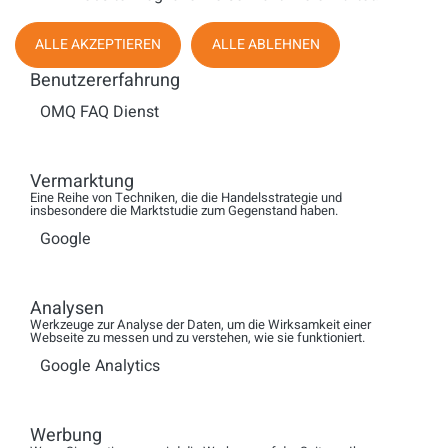
ALLE AKZEPTIEREN
ALLE ABLEHNEN
# # #
Benutzererfahrung
Aspect, Unified IP und Aspect Software sind Warenzeichen
OMQ FAQ Dienst
oder eingetragene Warenzeichen von Aspect Software, Inc.
in den USA und/oder anderen Ländern. Alle anderen
Firmen oder Produktnamen können
Vermarktung
Handelsbezeichnungen oder eingetragene Warenzeichen
Eine Reihe von Techniken, die die Handelsstrategie und
insbesondere die Marktstudie zum Gegenstand haben.
ihrer jeweiligen Eigentümer sein.
Google
Analysen
Werkzeuge zur Analyse der Daten, um die Wirksamkeit einer
Webseite zu messen und zu verstehen, wie sie funktioniert.
Kontakt:
Google Analytics
Wing-Kin Tsoi, Aspect
Werbung
Tel. +44 (0) 208 018 8347