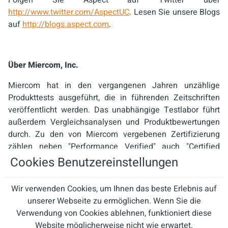
Folgen Sie Aspect auf Twitter über
http://www.twitter.com/AspectUC
. Lesen Sie unsere Blogs
auf
http://blogs.aspect.com
.
Über Miercom, Inc.
Miercom hat in den vergangenen Jahren unzählige
Produkttests ausgeführt, die in führenden Zeitschriften
veröffentlicht werden. Das unabhängige Testlabor führt
außerdem Vergleichsanalysen und Produktbewertungen
durch. Zu den von Miercom vergebenen Zertifizierung
zählen neben "Performance Verified" auch "Certified
Interoperable", "Certified Reliable", "Certified Secure" und
Cookies Benutzereinstellungen
"Certified Green". Produkte können auch im Rahmen des
„NetWORKS As Advertised” Programms evaluiert werden,
Wir verwenden Cookies, um Ihnen das beste Erlebnis auf
einer Usability- und Performance-Prüfung. Weitere
unserer Webseite zu ermöglichen. Wenn Sie die
Informationen zu Miercom sind verfügbar unter
Verwendung von Cookies ablehnen, funktioniert diese
www.miercom.com
Website möglicherweise nicht wie erwartet.