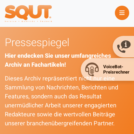
Pressespiegel
Hier endecken Sie unser umfangreiches
Archiv an Fachartikeln!
Dieses Archiv repräsentiert nicht nur eine
Sammlung von Nachrichten, Berichten und
Features, sondern auch das Resultat
unermüdlicher Arbeit unserer engagierten
Redakteure sowie die wertvollen Beiträge
unserer branchenübergreifenden Partner.